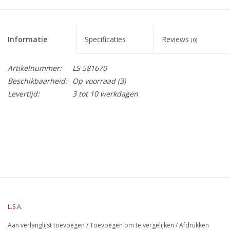
Informatie
Specificaties
Reviews
(0)
Artikelnummer:
LS 581670
Beschikbaarheid:
Op voorraad
(3)
Levertijd:
3 tot 10 werkdagen
BreedteMM:
135
DiameterMM:
HoogteMM:
240
LengteMM:
98
L.S.A.
Aan verlanglijst toevoegen
/
Toevoegen om te vergelijken
/
Afdrukken