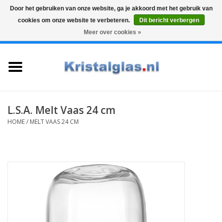
Door het gebruiken van onze website, ga je akkoord met het gebruik van
cookies om onze website te verbeteren.
Dit bericht verbergen
Top klasse
Snelle levering
Graveren
Meer over cookies »
0 Artikelen - €0,00
Home
Glazen
Karaffen
L.S.A. Melt Vaas 24 cm
HOME
/
MELT VAAS 24 CM
Glas graveren
Vazen
Cadeaus
Koffie & Thee