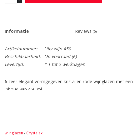
Informatie
Reviews
(0)
Artikelnummer:
Lilly wijn 450
Beschikbaarheid:
Op voorraad
(6)
Levertijd:
* 1 tot 2 werkdagen
6 zeer elegant vormgegeven kristallen rode wijnglazen met een
inhoud van 450 ml.
Gemaakt van hoogwaardig Bohemia kristal. In deze glazen
komen smaak en geur nog beter tot zijn recht
wijnglazen
/
Crystalex