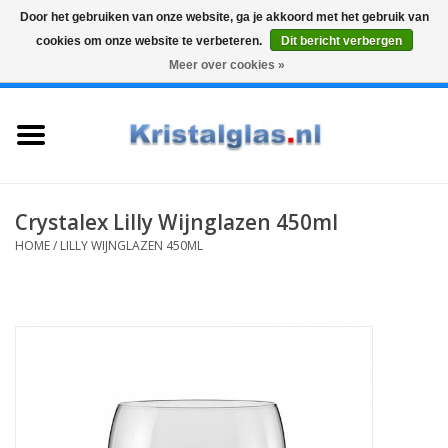
Door het gebruiken van onze website, ga je akkoord met het gebruik van
cookies om onze website te verbeteren.
Dit bericht verbergen
Top klasse
Snelle levering
Graveren
Meer over cookies »
0 Artikelen - €0,00
Home
Glazen
Karaffen
Crystalex Lilly Wijnglazen 450ml
HOME
/
LILLY WIJNGLAZEN 450ML
Glas graveren
Vazen
Cadeaus
Koffie & Thee