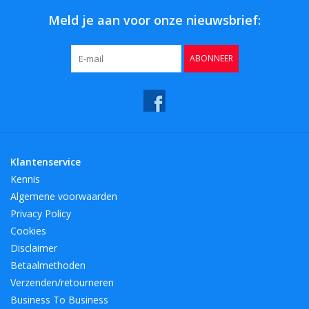
te kijken, maar nog leuker om te gebruiken en te hebben!
Meld je aan voor onze nieuwsbrief:
BreedteMM:
160
ABONNEER
DiameterMM:
160
HoogteMM:
215
LengteMM:
160
Klantenservice
Kennis
Algemene voorwaarden
Privacy Policy
Cookies
Disclaimer
Betaalmethoden
Verzenden/retourneren
Business To Business