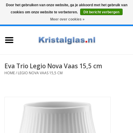
Door het gebruiken van onze website, ga je akkoord met het gebruik van
cookies om onze website te verbeteren.
Dit bericht verbergen
Top klasse
Snelle levering
Graveren
Meer over cookies »
0 Artikelen - €0,00
Home
Glazen
Karaffen
Eva Trio Legio Nova Vaas 15,5 cm
HOME
/
LEGIO NOVA VAAS 15,5 CM
Glas graveren
Vazen
Cadeaus
Koffie & Thee