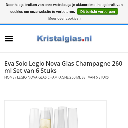
Door het gebruiken van onze website, ga je akkoord met het gebruik van
cookies om onze website te verbeteren.
Dit bericht verbergen
Top klasse
Snelle levering
Graveren
Meer over cookies »
0 Artikelen - €0,00
Home
Glazen
Karaffen
Eva Solo Legio Nova Glas Champagne 260
ml Set van 6 Stuks
Glas graveren
HOME
/
LEGIO NOVA GLAS CHAMPAGNE 260 ML SET VAN 6 STUKS
Vazen
Cadeaus
Koffie & Thee