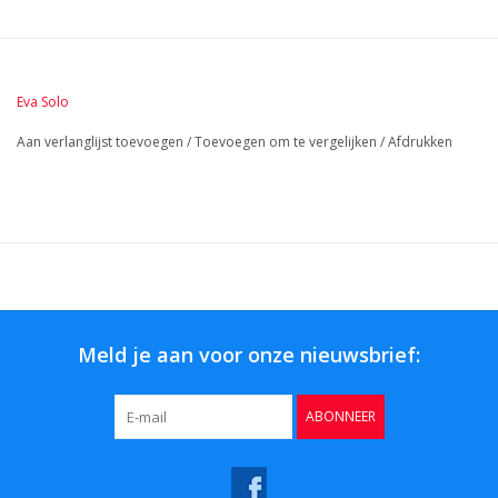
LengteMM:
66
Eva Solo
Aan verlanglijst toevoegen
/
Toevoegen om te vergelijken
/
Afdrukken
Meld je aan voor onze nieuwsbrief:
ABONNEER