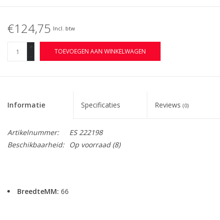
€124,75
Incl. btw
+
TOEVOEGEN AAN WINKELWAGEN
-
Informatie
Specificaties
Reviews
(0)
Artikelnummer:
ES 222198
Beschikbaarheid:
Op voorraad
(8)
BreedteMM:
66
DiameterMM:
HoogteMM:
254