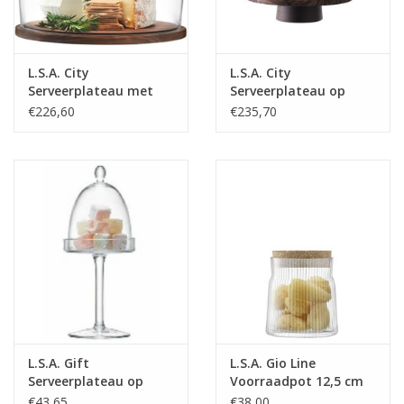
L.S.A. City
L.S.A. City
Serveerplateau met
Serveerplateau op
Stolp ø 32 cm
Voet met Stolp ø 26
€226,60
€235,70
cm
L.S.A. Gift
L.S.A. Gio Line
Serveerplateau op
Voorraadpot 12,5 cm
Voet met Stolp ø 11
€43,65
€38,00