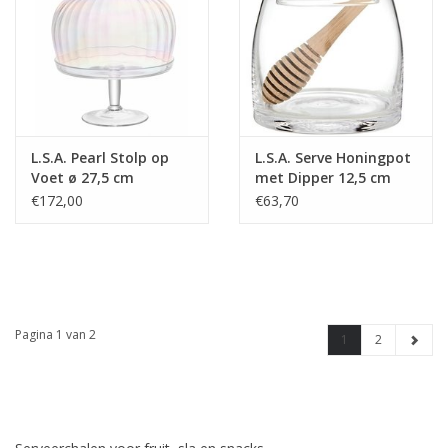
L.S.A. Pearl Stolp op
L.S.A. Serve Honingpot
Voet ø 27,5 cm
met Dipper 12,5 cm
€172,00
€63,70
Pagina 1 van 2
1
2