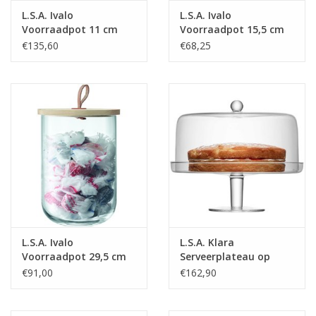
L.S.A. Ivalo
L.S.A. Ivalo
Voorraadpot 11 cm
Voorraadpot 15,5 cm
€135,60
€68,25
L.S.A. Ivalo
L.S.A. Klara
Voorraadpot 29,5 cm
Serveerplateau op
Voet met Stolp ø 33
€91,00
€162,90
cm