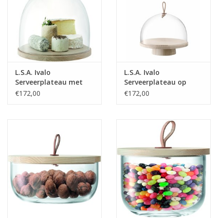
L.S.A. Ivalo
L.S.A. Ivalo
Serveerplateau met
Serveerplateau op
Stolp ø 32 cm
Voet met Stolp ø 28
€172,00
€172,00
cm