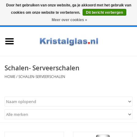
Door het gebruiken van onze website, ga je akkoord met het gebruik van
cookies om onze website te verbeteren.
Dit bericht verbergen
Top klasse
Snelle levering
Graveren
Meer over cookies »
0 Artikelen - €0,00
Home
Glazen
Karaffen
Schalen- Serveerschalen
HOME
/
SCHALEN-SERVEERSCHALEN
Glas graveren
Vazen
Cadeaus
Koffie & Thee