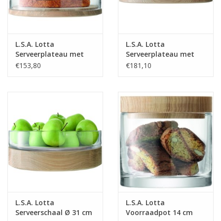
L.S.A. Lotta
L.S.A. Lotta
Serveerplateau met
Serveerplateau met
Stolp ø 25 cm
Stolp ø 32 cm
€153,80
€181,10
L.S.A. Lotta
L.S.A. Lotta
Serveerschaal Ø 31 cm
Voorraadpot 14 cm