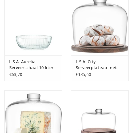
Bar & Wijn
L.S.A. Aurelia
L.S.A. City
Serveerschaal 10 liter
Serveerplateau met
Stolp ø 22 cm
€63,70
€135,60