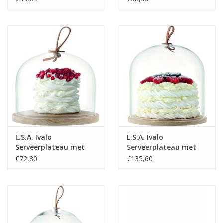
cm
L.S.A. Ivalo
L.S.A. Ivalo
Serveerplateau met
Serveerplateau met
Stolp ø 15 cm
Stolp ø 22 cm
€72,80
€135,60