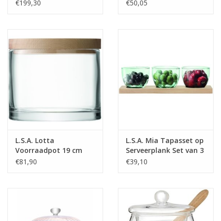
€199,30
€50,05
L.S.A. Lotta
L.S.A. Mia Tapasset op
Voorraadpot 19 cm
Serveerplank Set van 3
Stuks
€81,90
€39,10