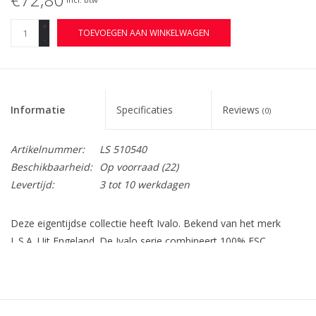
+
TOEVOEGEN AAN WINKELWAGEN
-
Informatie
Specificaties
Reviews
(0)
Artikelnummer:
LS 510540
Beschikbaarheid:
Op voorraad
(22)
Levertijd:
3 tot 10 werkdagen
Deze eigentijdse collectie heeft Ivalo. Bekend van het merk
L.S.A. Uit Engeland. De Ivalo serie combineert 100% FSC
goedgekeurd hout met mond geblazen glas en handgeknoopt
leer. Echte ambacht dus! Met deze opberg oplossing van L.S.A.
Kunt u gemakkelijk uw koekjes, pasta's, snoepgoed en nog veel
meer bewaren, zelfs geschikt voor uw badkamer producten!