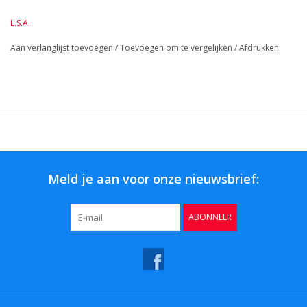
L.S.A.
BreedteMM:
150
DiameterMM:
150
Aan verlanglijst toevoegen
/
Toevoegen om te vergelijken
/
Afdrukken
HoogteMM:
150
LengteMM:
150
Meld je aan voor onze nieuwsbrief:
ABONNEER