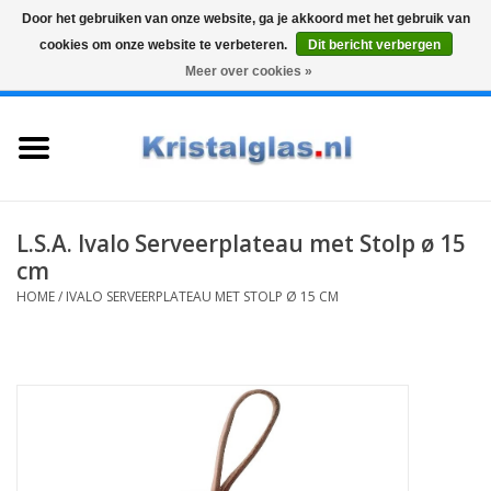
Door het gebruiken van onze website, ga je akkoord met het gebruik van
cookies om onze website te verbeteren.
Dit bericht verbergen
Top klasse
Snelle levering
Graveren
Meer over cookies »
0 Artikelen - €0,00
Home
Glazen
Karaffen
L.S.A. Ivalo Serveerplateau met Stolp ø 15
cm
Glas graveren
HOME
/
IVALO SERVEERPLATEAU MET STOLP Ø 15 CM
Vazen
Cadeaus
Koffie & Thee