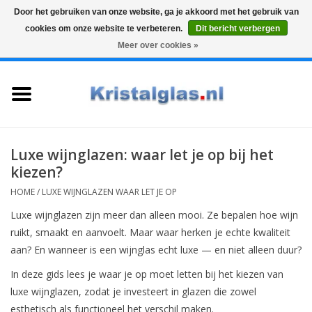
Door het gebruiken van onze website, ga je akkoord met het gebruik van
cookies om onze website te verbeteren.
Dit bericht verbergen
Top klasse
Snelle levering
Graveren
Meer over cookies »
0 Artikelen - €0,00
Home
Glazen
Karaffen
Luxe wijnglazen: waar let je op bij het
kiezen?
Glas graveren
HOME
/
LUXE WIJNGLAZEN WAAR LET JE OP
Luxe wijnglazen zijn meer dan alleen mooi. Ze bepalen hoe wijn
Vazen
ruikt, smaakt en aanvoelt. Maar waar herken je echte kwaliteit
aan? En wanneer is een wijnglas echt luxe — en niet alleen duur?
Cadeaus
In deze gids lees je waar je op moet letten bij het kiezen van
luxe wijnglazen, zodat je investeert in glazen die zowel
Koffie & Thee
esthetisch als functioneel het verschil maken.