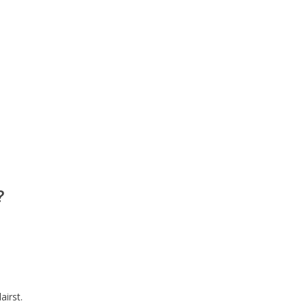
?
airst.