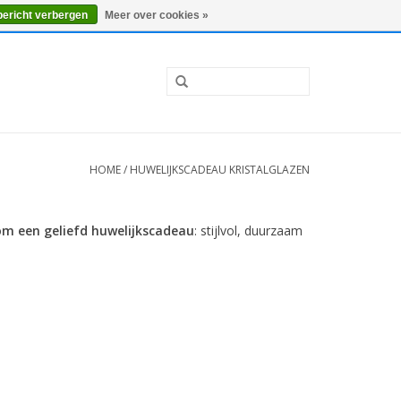
0 Artikelen - €0,00
Mijn account / Registreren
bericht verbergen
Meer over cookies »
HOME
/
HUWELIJKSCADEAU KRISTALGLAZEN
rom een geliefd huwelijkscadeau
: stijlvol, duurzaam