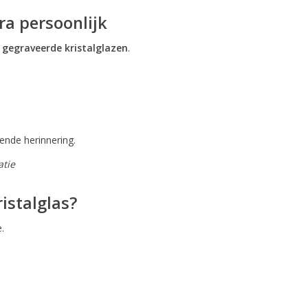
ra persoonlijk
r
gegraveerde kristalglazen
.
vende herinnering.
atie
istalglas?
.