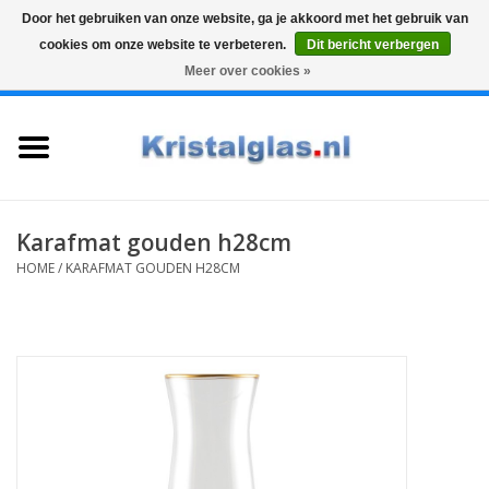
Door het gebruiken van onze website, ga je akkoord met het gebruik van
cookies om onze website te verbeteren.
Dit bericht verbergen
Top klasse
Snelle levering
Graveren
Meer over cookies »
0 Artikelen - €0,00
Home
Glazen
Karaffen
Karafmat gouden h28cm
HOME
/
KARAFMAT GOUDEN H28CM
Glas graveren
Vazen
Cadeaus
Koffie & Thee