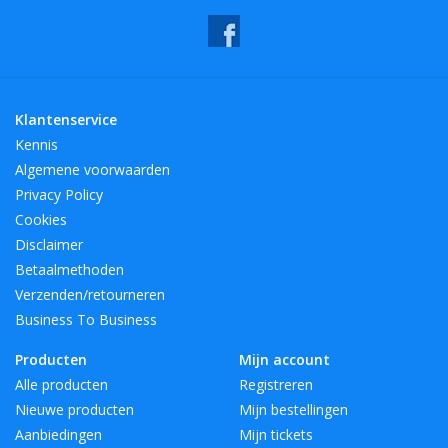
- Vaatwasser compatibiliteit: nee
- Compatibiliteit van de magnetron: nee
- Compatibiliteit van de oven: nee
U kunt het hele scala van onze culinaire producten vinden door
Klantenservice
op deze link te klikken:
Kennis
Algemene voorwaarden
U kunt de verpakking van onze producten in de gele
Privacy Policy
prullenbakken recyclen.
Cookies
kleuren: Goud
Disclaimer
Materialen: Glas, Glas, Massief goud
Betaalmethoden
merk: AULICA
Verzenden/retourneren
SKU: 956317
Business To Business
Producten
Mijn account
Alle producten
Registreren
Nieuwe producten
Mijn bestellingen
Aanbiedingen
Mijn tickets