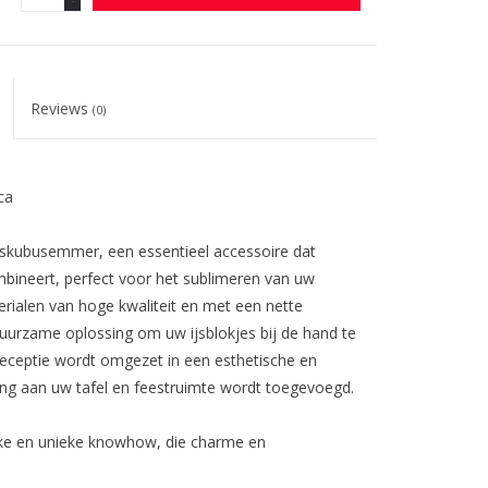
Reviews
(0)
ca
ijskubusemmer, een essentieel accessoire dat
ombineert, perfect voor het sublimeren van uw
ialen van hoge kwaliteit en met een nette
duurzame oplossing om uw ijsblokjes bij de hand te
eceptie wordt omgezet in een esthetische en
ning aan uw tafel en feestruimte wordt toegevoegd.
ke en unieke knowhow, die charme en
iteit van elke creatie wordt gevierd.