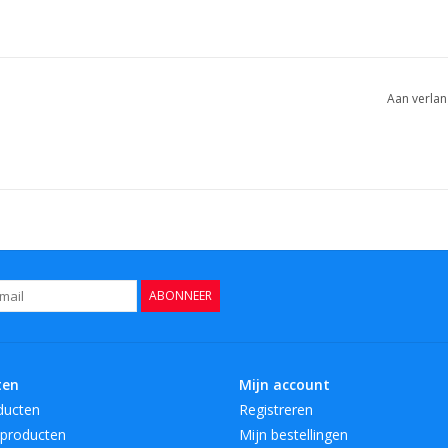
We pakken al onze gerechten zorgvuldig uit v
Functies :
Aan verlan
- Kleur: zilver
- Materiaal: roestvrij staal
- Afmetingen: 16x16x20cm
- Vaatwasser compatibiliteit: nee
- Compatibiliteit van de magnetron: nee
- Compatibiliteit van de oven: nee
U kunt de verpakking van onze producten in de 
ABONNEER
Breedte: 16cm
Hoogte: 20cm
Lengte: 16cm
merk: AULICA
ten
Mijn account
EAN/streepjescode: 3701503041503
ducten
Registreren
SKU: 495902
producten
Mijn bestellingen