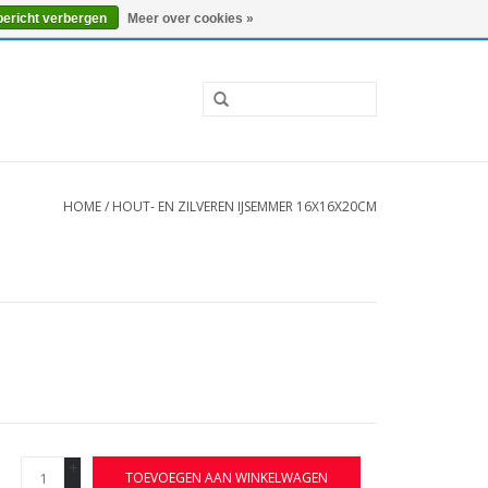
0 Artikelen - €0,00
Mijn account / Registreren
bericht verbergen
Meer over cookies »
HOME
/
HOUT- EN ZILVEREN IJSEMMER 16X16X20CM
+
TOEVOEGEN AAN WINKELWAGEN
-