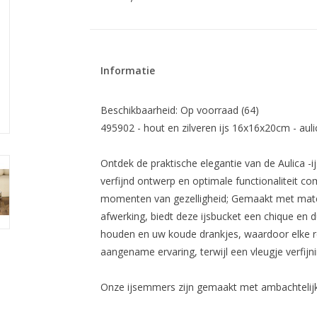
Informatie
Beschikbaarheid:
Op voorraad
(64)
495902 - hout en zilveren ijs 16x16x20cm - auli
Ontdek de praktische elegantie van de Aulica -
verfijnd ontwerp en optimale functionaliteit c
momenten van gezelligheid; Gemaakt met mater
afwerking, biedt deze ijsbucket een chique en 
houden en uw koude drankjes, waardoor elke r
aangename ervaring, terwijl een vleugje verfij
Onze ijsemmers zijn gemaakt met ambachtelij
authenticiteit toevoegen, waardoor de individual