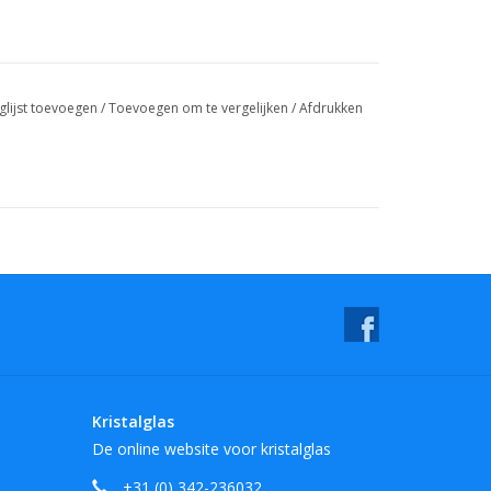
oorzorg om breuken te voorkomen.
glijst toevoegen
/
Toevoegen om te vergelijken
/
Afdrukken
gele prullenbakken recyclen.
Kristalglas
De online website voor kristalglas
+31 (0) 342-236032