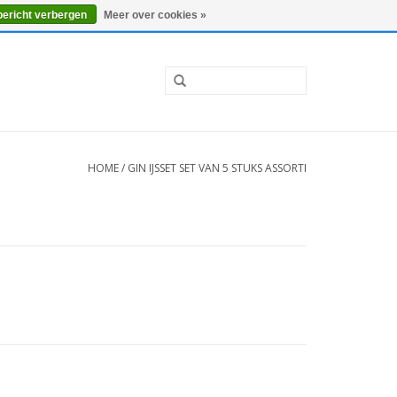
0 Artikelen - €0,00
Mijn account / Registreren
bericht verbergen
Meer over cookies »
HOME
/
GIN IJSSET SET VAN 5 STUKS ASSORTI