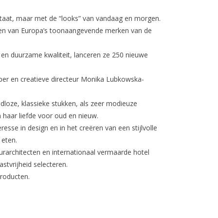
staat, maar met de “looks” van vandaag en morgen.
 een van Europa’s toonaangevende merken van de
 en duurzame kwaliteit, lanceren ze 250 nieuwe
per en creatieve directeur Monika Lubkowska-
dloze, klassieke stukken, als zeer modieuze
 haar liefde voor oud en nieuw.
resse in design en in het creëren van een stijlvolle
 eten.
eurarchitecten en internationaal vermaarde hotel
stvrijheid selecteren.
producten.