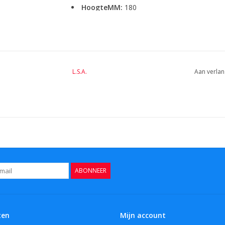
HoogteMM:
180
LengteMM:
L.S.A.
Aan verlan
ABONNEER
ten
Mijn account