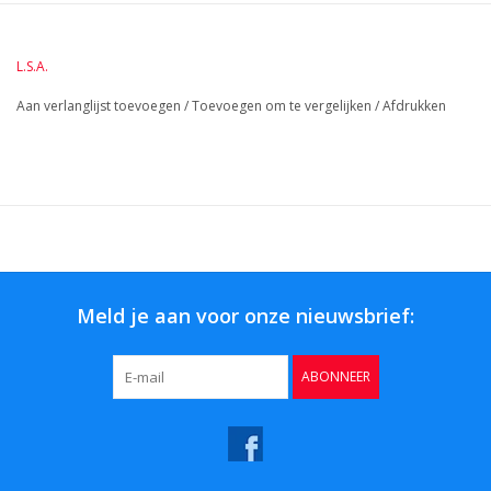
HoogteMM:
290
LengteMM:
92
L.S.A.
Aan verlanglijst toevoegen
/
Toevoegen om te vergelijken
/
Afdrukken
Meld je aan voor onze nieuwsbrief:
ABONNEER