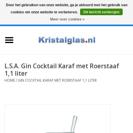
Door het gebruiken van onze website, ga je akkoord met het gebruik van
cookies om onze website te verbeteren.
Dit bericht verbergen
Top klasse
Snelle levering
Graveren
Meer over cookies »
0 Artikelen - €0,00
Home
Glazen
Karaffen
L.S.A. Gin Cocktail Karaf met Roerstaaf
1,1 liter
Glas graveren
HOME
/
GIN COCKTAIL KARAF MET ROERSTAAF 1,1 LITER
Vazen
Cadeaus
Koffie & Thee