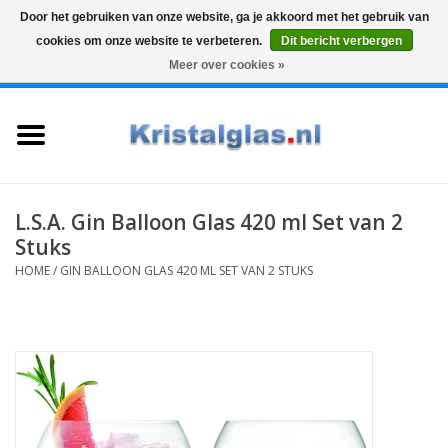
Door het gebruiken van onze website, ga je akkoord met het gebruik van
cookies om onze website te verbeteren.
Dit bericht verbergen
Top klasse
Snelle levering
Graveren
Meer over cookies »
0 Artikelen - €0,00
Home
Glazen
Karaffen
L.S.A. Gin Balloon Glas 420 ml Set van 2
Stuks
Glas graveren
HOME
/
GIN BALLOON GLAS 420 ML SET VAN 2 STUKS
Vazen
Cadeaus
Koffie & Thee