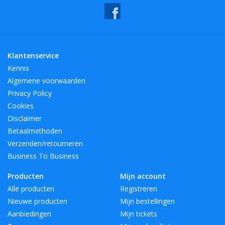
wonen en te eten. Dit geldt ook voor de vele professionele
interieurarchitecten en internationaal vermaarde hotel ketens
die LSA International producten voor de wereld van gastvrijheid
selecteren. Voor iedere stijl een prachtig programma aan
Klantenservice
producten.
Kennis
Algemene voorwaarden
BreedteMM:
111
Privacy Policy
DiameterMM:
Cookies
HoogteMM:
173
Disclaimer
LengteMM:
111
Betaalmethoden
Verzenden/retourneren
Business To Business
Producten
Mijn account
Alle producten
Registreren
Nieuwe producten
Mijn bestellingen
Aanbiedingen
Mijn tickets