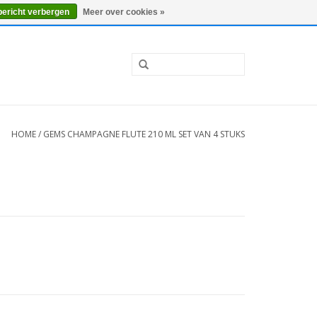
0 Artikelen - €0,00
Mijn account / Registreren
bericht verbergen
Meer over cookies »
HOME
/
GEMS CHAMPAGNE FLUTE 210 ML SET VAN 4 STUKS