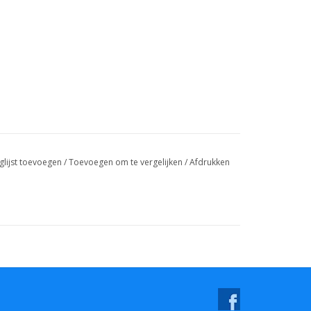
glijst toevoegen
/
Toevoegen om te vergelijken
/
Afdrukken
tes à champagne et offrez à vos célébrations une
ts Dans Les Poubelles Jaunes.