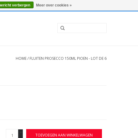
0 Artikelen - €0,00
Mijn account / Registreren
bericht verbergen
Meer over cookies »
HOME
/
FLUITEN PROSECCO 150ML PIOEN - LOT DE 6
+
TOEVOEGEN AAN WINKELWAGEN
-