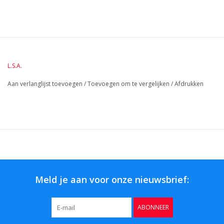
BreedteMM:
115
DiameterMM:
HoogteMM:
290
LengteMM:
115
L.S.A.
Aan verlanglijst toevoegen
/
Toevoegen om te vergelijken
/
Afdrukken
Meld je aan voor onze nieuwsbrief:
ABONNEER