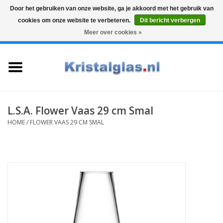
Door het gebruiken van onze website, ga je akkoord met het gebruik van
cookies om onze website te verbeteren.
Dit bericht verbergen
Top klasse
Snelle levering
Graveren
Meer over cookies »
0 Artikelen - €0,00
Home
Glazen
Karaffen
L.S.A. Flower Vaas 29 cm Smal
HOME
/
FLOWER VAAS 29 CM SMAL
Glas graveren
Vazen
Cadeaus
Koffie & Thee