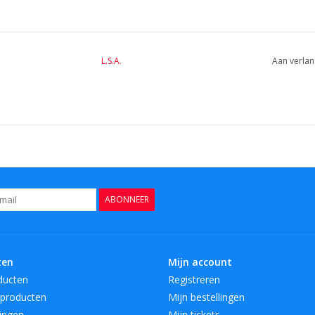
L.S.A.
Aan verlan
ABONNEER
ten
Mijn account
ducten
Registreren
producten
Mijn bestellingen
ingen
Mijn tickets