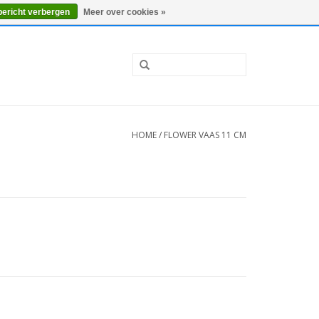
0 Artikelen - €0,00
Mijn account / Registreren
bericht verbergen
Meer over cookies »
HOME
/
FLOWER VAAS 11 CM