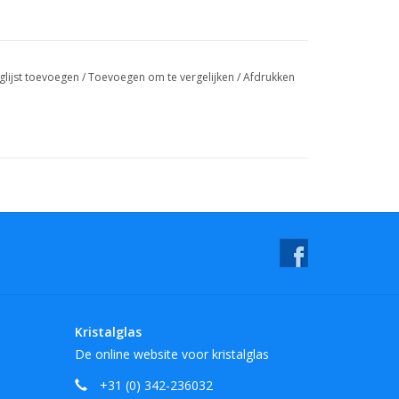
glijst toevoegen
/
Toevoegen om te vergelijken
/
Afdrukken
Kristalglas
De online website voor kristalglas
+31 (0) 342-236032