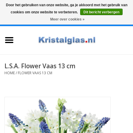
Door het gebruiken van onze website, ga je akkoord met het gebruik van
cookies om onze website te verbeteren.
Dit bericht verbergen
Top klasse
Snelle levering
Graveren
Meer over cookies »
0 Artikelen - €0,00
Home
Glazen
Karaffen
L.S.A. Flower Vaas 13 cm
HOME
/
FLOWER VAAS 13 CM
Glas graveren
Vazen
Cadeaus
Koffie & Thee