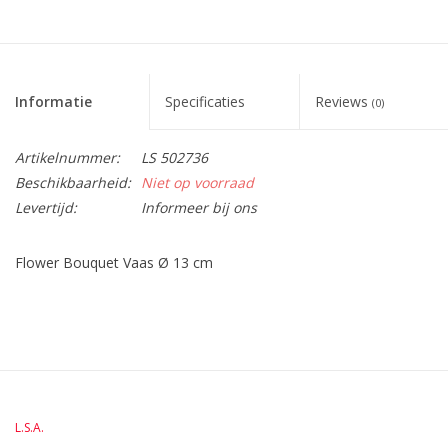
Informatie
Specificaties
Reviews
(0)
Artikelnummer:
LS 502736
Beschikbaarheid:
Niet op voorraad
Levertijd:
Informeer bij ons
Flower Bouquet Vaas Ø 13 cm
BreedteMM:
108
DiameterMM:
130
HoogteMM:
130
LengteMM:
108
L.S.A.