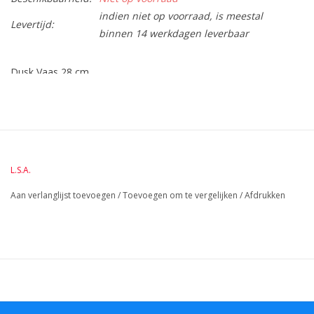
indien niet op voorraad, is meestal
Levertijd:
binnen 14 werkdagen leverbaar
Dusk Vaas 28 cm
BreedteMM:
155
DiameterMM:
HoogteMM:
287
LengteMM:
155
L.S.A.
Aan verlanglijst toevoegen
/
Toevoegen om te vergelijken
/
Afdrukken