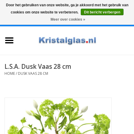
Door het gebruiken van onze website, ga je akkoord met het gebruik van
cookies om onze website te verbeteren.
Dit bericht verbergen
Top klasse
Snelle levering
Graveren
Meer over cookies »
0 Artikelen - €0,00
Home
Glazen
Karaffen
L.S.A. Dusk Vaas 28 cm
HOME
/
DUSK VAAS 28 CM
Glas graveren
Vazen
Cadeaus
Koffie & Thee