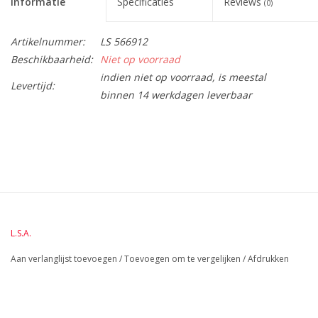
Informatie
Specificaties
Reviews
(0)
Artikelnummer:
LS 566912
Beschikbaarheid:
Niet op voorraad
indien niet op voorraad, is meestal
Levertijd:
binnen 14 werkdagen leverbaar
BreedteMM:
156
DiameterMM:
HoogteMM:
240
LengteMM:
78
L.S.A.
Aan verlanglijst toevoegen
/
Toevoegen om te vergelijken
/
Afdrukken