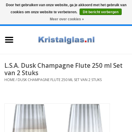
Door het gebruiken van onze website, ga je akkoord met het gebruik van
cookies om onze website te verbeteren.
Dit bericht verbergen
Top klasse
Snelle levering
Graveren
Meer over cookies »
0 Artikelen - €0,00
Home
Glazen
Karaffen
L.S.A. Dusk Champagne Flute 250 ml Set
van 2 Stuks
Glas graveren
HOME
/
DUSK CHAMPAGNE FLUTE 250 ML SET VAN 2 STUKS
Vazen
Cadeaus
Koffie & Thee