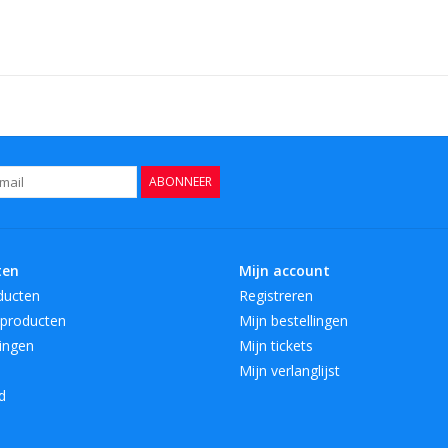
ABONNEER
ten
Mijn account
ducten
Registreren
producten
Mijn bestellingen
ingen
Mijn tickets
Mijn verlanglijst
d