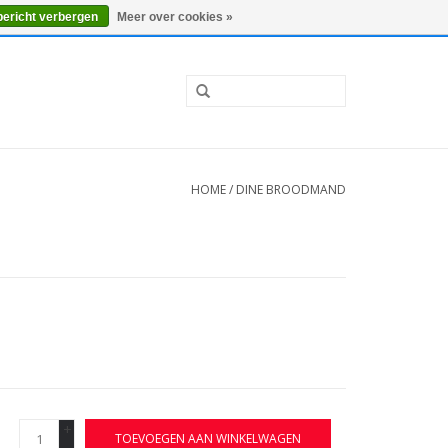
0 Artikelen - €0,00
Mijn account / Registreren
bericht verbergen
Meer over cookies »
HOME
/
DINE BROODMAND
+
TOEVOEGEN AAN WINKELWAGEN
-