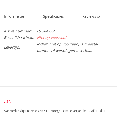
Informatie
Specificaties
Reviews
(0)
Artikelnummer:
LS 584299
Beschikbaarheid:
Niet op voorraad
indien niet op voorraad, is meestal
Levertijd:
binnen 14 werkdagen leverbaar
BreedteMM:
85
DiameterMM:
85
HoogteMM:
128
LengteMM:
85
L.S.A.
Aan verlanglijst toevoegen
/
Toevoegen om te vergelijken
/
Afdrukken