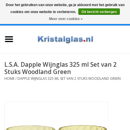
Door het gebruiken van onze website, ga je akkoord met het gebruik van
cookies om onze website te verbeteren.
Dit bericht verbergen
Top klasse
Snelle levering
Graveren
Meer over cookies »
0 Artikelen - €0,00
Home
Glazen
Karaffen
L.S.A. Dapple Wijnglas 325 ml Set van 2
Stuks Woodland Green
Glas graveren
HOME
/
DAPPLE WIJNGLAS 325 ML SET VAN 2 STUKS WOODLAND GREEN
Vazen
Cadeaus
Koffie & Thee