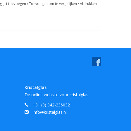
glijst toevoegen
/
Toevoegen om te vergelijken
/
Afdrukken
Kristalglas
De online website voor kristalglas
+31 (0) 342-236032
info@kristalglas.nl