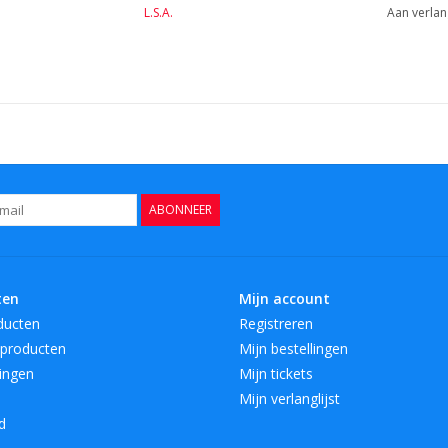
L.S.A.
Aan verlan
ABONNEER
ten
Mijn account
ducten
Registreren
producten
Mijn bestellingen
ingen
Mijn tickets
Mijn verlanglijst
d