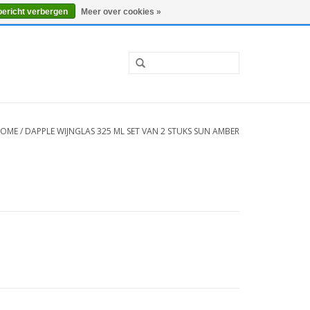
0 Artikelen - €0,00
Mijn account / Registreren
bericht verbergen
Meer over cookies »
OME
/
DAPPLE WIJNGLAS 325 ML SET VAN 2 STUKS SUN AMBER