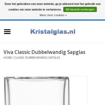
Door het gebruiken van onze website, ga je akkoord met het gebruik van
cookies om onze website te verbeteren.
Dit bericht verbergen
Top klasse
Snelle levering
Graveren
Meer over cookies »
0 Artikelen - €0,00
Home
Glazen
Karaffen
Viva Classic Dubbelwandig Sapglas
HOME
/
CLASSIC DUBBELWANDIG SAPGLAS
Glas graveren
Vazen
Cadeaus
Koffie & Thee