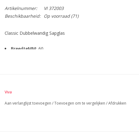
Artikelnummer:
VI 372003
Beschikbaarheid:
Op voorraad
(71)
Classic Dubbelwandig Sapglas
BreedteMM:
60
DiameterMM:
60
HoogteMM:
100
LengteMM:
60
Viva
Aan verlanglijst toevoegen
/
Toevoegen om te vergelijken
/
Afdrukken