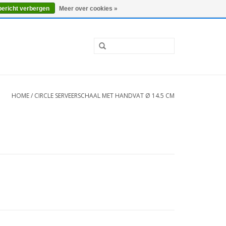
0 Artikelen - €0,00
Mijn account / Registreren
bericht verbergen
Meer over cookies »
HOME
/
CIRCLE SERVEERSCHAAL MET HANDVAT Ø 14.5 CM