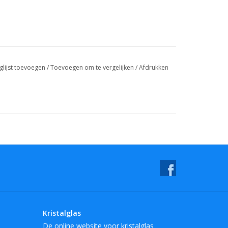
glijst toevoegen
/
Toevoegen om te vergelijken
/
Afdrukken
Kristalglas
De online website voor kristalglas