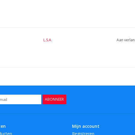
BreedteMM:
145
DiameterMM:
HoogteMM:
240
LengteMM:
145
L.S.A.
Aan verlan
ABONNEER
ten
Mijn account
ducten
Registreren