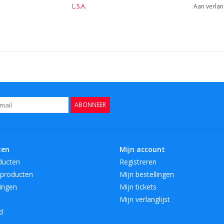
L.S.A.
Aan verlan
ABONNEER
ten
Mijn account
ducten
Registreren
producten
Mijn bestellingen
ingen
Mijn tickets
Mijn verlanglijst
d