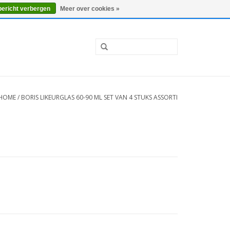
0 Artikelen - €0,00
Mijn account / Registreren
bericht verbergen
Meer over cookies »
HOME
/
BORIS LIKEURGLAS 60-90 ML SET VAN 4 STUKS ASSORTI