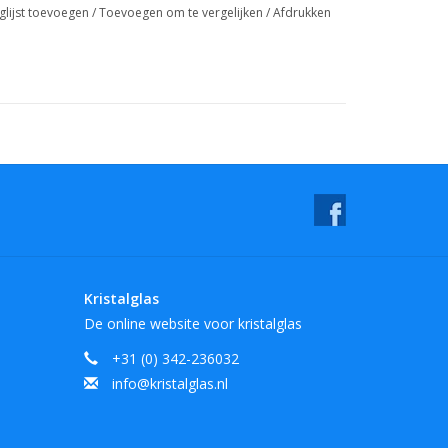
glijst toevoegen
/
Toevoegen om te vergelijken
/
Afdrukken
Kristalglas
De online website voor kristalglas
+31 (0) 342-236032
info@kristalglas.nl