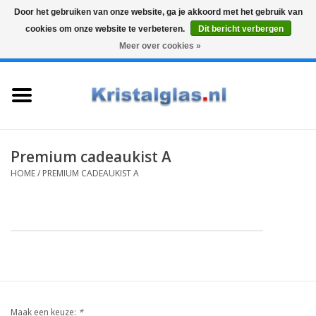
Door het gebruiken van onze website, ga je akkoord met het gebruik van
cookies om onze website te verbeteren.
Dit bericht verbergen
Top klasse
Snelle levering
Graveren
Meer over cookies »
0 Artikelen - €0,00
Home
Glazen
Karaffen
Premium cadeaukist A
HOME
/
PREMIUM CADEAUKIST A
Glas graveren
Vazen
Cadeaus
Koffie & Thee
Maak een keuze:
*