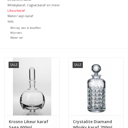
Whiskykaraf, Cognackaraf en meer
Likeurkaraf
Bar & Wijn
Water/ wijn karaf
Sets
Whisky sets & Karaffen
Wijnsets
Water set
SALE
SALE
Krosno Likeur karaf
Crystalite Diamand
Saga 600ml
Whisky karaf 700ml