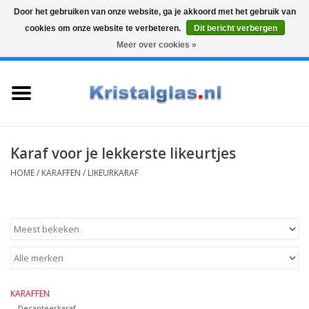
Door het gebruiken van onze website, ga je akkoord met het gebruik van
cookies om onze website te verbeteren.
Dit bericht verbergen
Top klasse
Snelle levering
Graveren
Meer over cookies »
0 Artikelen - €0,00
Home
Glazen
Karaffen
Karaf voor je lekkerste likeurtjes
HOME
/
KARAFFEN
/
LIKEURKARAF
Glas graveren
Vazen
Cadeaus
KARAFFEN
Koffie & Thee
Decanteerkaraf