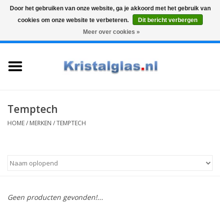
Door het gebruiken van onze website, ga je akkoord met het gebruik van
cookies om onze website te verbeteren.
Dit bericht verbergen
Top klasse
Snelle levering
Graveren
Meer over cookies »
0 Artikelen - €0,00
Home
Glazen
Karaffen
Temptech
HOME
/
MERKEN
/
TEMPTECH
Glas graveren
Vazen
Cadeaus
Geen producten gevonden!...
Koffie & Thee