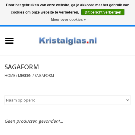
Door het gebruiken van onze website, ga je akkoord met het gebruik van
cookies om onze website te verbeteren.
Dit bericht verbergen
Top klasse
Snelle levering
Graveren
Meer over cookies »
0 Artikelen - €0,00
Home
Glazen
Karaffen
SAGAFORM
HOME
/
MERKEN
/
SAGAFORM
Glas graveren
Vazen
Cadeaus
Geen producten gevonden!...
Koffie & Thee