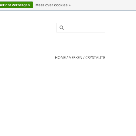
0 Artikelen - €0,00
Mijn account / Registreren
bericht verbergen
Meer over cookies »
HOME
/
MERKEN
/
CRYSTALITE