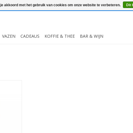
 je akkoord met het gebruik van cookies om onze website te verbeteren.
Dit 
VAZEN
CADEAUS
KOFFIE & THEE
BAR & WIJN
s Scarlet
i modern
an Bohemia
 Uw drankje
eter