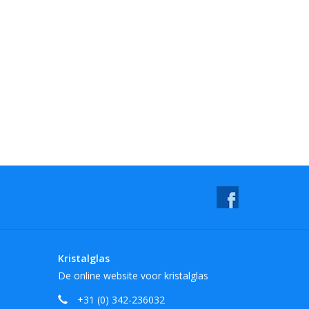
Kristalglas
De online website voor kristalglas
+31 (0) 342-236032