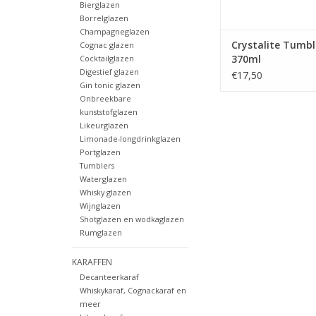
Bierglazen
Borrelglazen
Champagneglazen
Crystalite Tumbl
Cognac glazen
370ml
Cocktailglazen
Digestief glazen
€17,50
Gin tonic glazen
Onbreekbare
kunststofglazen
Likeurglazen
Limonade-longdrinkglazen
Portglazen
Tumblers
Waterglazen
Whisky glazen
Wijnglazen
Shotglazen en wodkaglazen
Rumglazen
KARAFFEN
Decanteerkaraf
Whiskykaraf, Cognackaraf en
meer