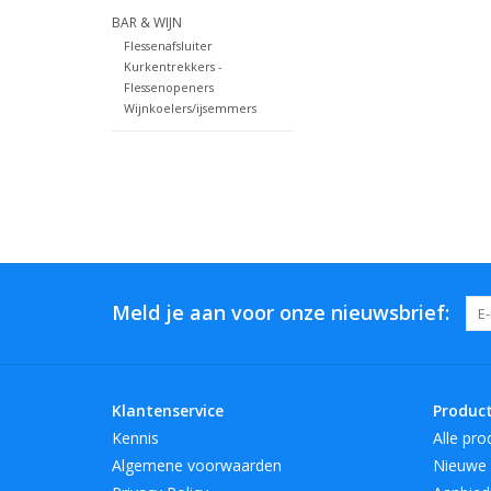
BAR & WIJN
Flessenafsluiter
Kurkentrekkers -
Flessenopeners
Wijnkoelers/ijsemmers
Meld je aan voor onze nieuwsbrief:
Klantenservice
Produc
Kennis
Alle pro
Algemene voorwaarden
Nieuwe 