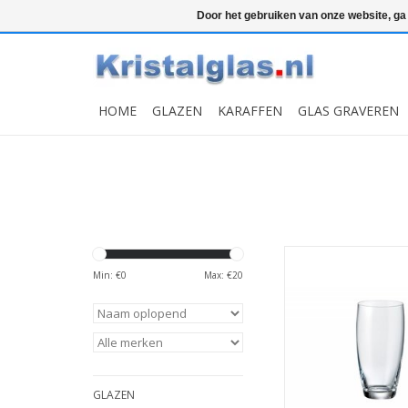
Top klasse
Snelle levering
Graveren
Door het gebruiken van onze website, ga
HOME
GLAZEN
KARAFFEN
GLAS GRAVEREN
6 kristallen tumbler
370ml met een moo
Min: €
0
Max: €
20
design en gemaakt v
titanium kristalglas.
smaakt nog b
MEER INFO
GLAZEN