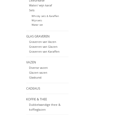
Likeurkaraf
Water/ wijn karaf
Sets
Whisky sets & Karaffen
Wijnsets
Water set
GLAS GRAVEREN
Graveren van Vazen
Graveren van Glazen
Graveren van Karaffen
VAZEN
Diverse vazen
Glazen vazen
Glaskunst
CADEAUS
KOFFIE & THEE
Dubbelwandige thee &
koffieglazen