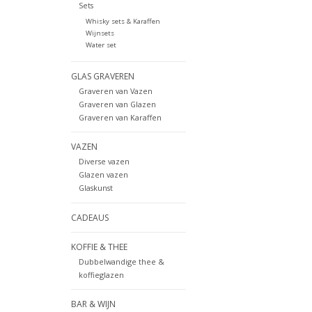
Sets
Whisky sets & Karaffen
Wijnsets
Water set
GLAS GRAVEREN
Graveren van Vazen
Graveren van Glazen
Graveren van Karaffen
VAZEN
Diverse vazen
Glazen vazen
Glaskunst
CADEAUS
KOFFIE & THEE
Dubbelwandige thee &
koffieglazen
BAR & WIJN