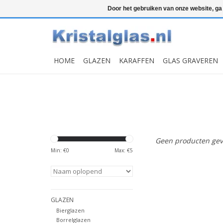
Top klasse
Snelle levering
Graveren
Door het gebruiken van onze website, ga
HOME
GLAZEN
KARAFFEN
GLAS GRAVEREN
Geen producten gev
Min: €
0
Max: €
5
GLAZEN
Bierglazen
Borrelglazen