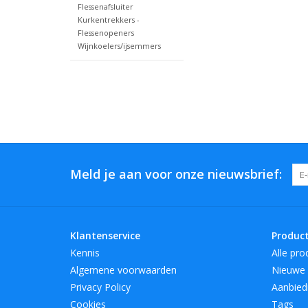
Flessenafsluiter
Kurkentrekkers -
Flessenopeners
Wijnkoelers/ijsemmers
Meld je aan voor onze nieuwsbrief:
Klantenservice
Produc
Kennis
Alle pro
Algemene voorwaarden
Nieuwe 
Privacy Policy
Aanbied
Cookies
Tags