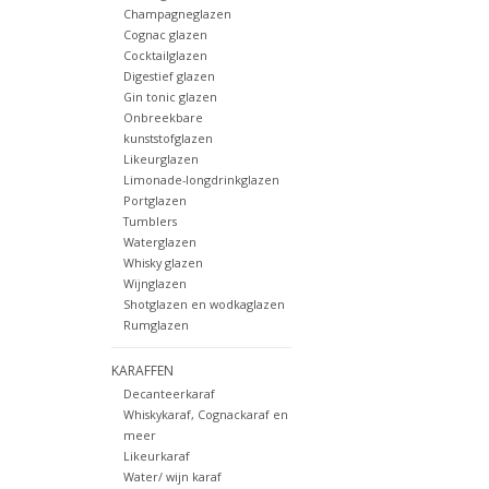
Champagneglazen
Cognac glazen
Cocktailglazen
Digestief glazen
Gin tonic glazen
Onbreekbare
kunststofglazen
Likeurglazen
Limonade-longdrinkglazen
Portglazen
Tumblers
Waterglazen
Whisky glazen
Wijnglazen
Shotglazen en wodkaglazen
Rumglazen
KARAFFEN
Decanteerkaraf
Whiskykaraf, Cognackaraf en
meer
Likeurkaraf
Water/ wijn karaf