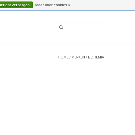
0 Artikelen - €0,00
Mijn account / Registreren
bericht verbergen
Meer over cookies »
HOME
/
MERKEN
/
BOHEMIA