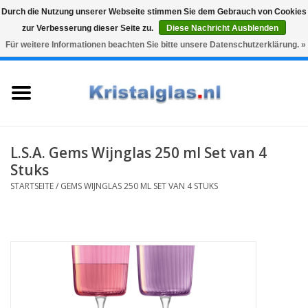
Durch die Nutzung unserer Webseite stimmen Sie dem Gebrauch von Cookies
zur Verbesserung dieser Seite zu.
Diese Nachricht Ausblenden
Top klasse
Snelle levering
Graveren
Für weitere Informationen beachten Sie bitte unsere Datenschutzerklärung. »
0 Artikel - €0,00
Startseite
Gläser
Karaffen
L.S.A. Gems Wijnglas 250 ml Set van 4
Stuks
Glasgravur fur karaffe und
STARTSEITE
/
GEMS WIJNGLAS 250 ML SET VAN 4 STUKS
weinglaser
Vasen
Geschenke