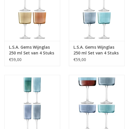
milieuvriendelijke productieprocessen en gebruikt enkel ethisch
verantwoorde materialen. Met de GEMS Wijnglazen draag je bij
aan een duurzamere wereld terwijl je geniet van je favoriete
wijnen. Ontdek de betoverende schoonheid van de GEMS
Wijnglazenset en geef je drankenservies een koninklijk tintje.
Bestel vandaag nog deze prachtige set van vier wijnglazen van
LSA International en geniet van een onge��venaarde
L.S.A. Gems Wijnglas
L.S.A. Gems Wijnglas
drinkervaring met stijl en klasse.
250 ml Set van 4 Stuks
250 ml Set van 4 Stuks
€59,00
€59,00