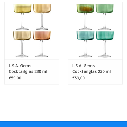
L.S.A. Gems
L.S.A. Gems
Cocktailglas 230 ml
Cocktailglas 230 ml
Set van 4 Stuks
Set van 4 Stuks
€59,00
€59,00