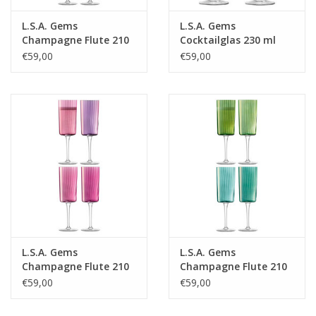
L.S.A. Gems
L.S.A. Gems
Champagne Flute 210
Cocktailglas 230 ml
ml Set van 4 Stuks
Set van 4 Stuks
€59,00
€59,00
L.S.A. Gems
L.S.A. Gems
Champagne Flute 210
Champagne Flute 210
ml Set van 4 Stuks
ml Set van 4 Stuks
€59,00
€59,00