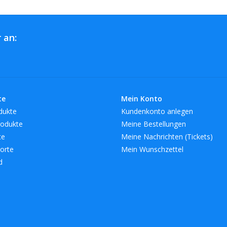
 an:
te
Mein Konto
dukte
Kundenkonto anlegen
odukte
Meine Bestellungen
te
Meine Nachrichten (Tickets)
orte
Mein Wunschzettel
d