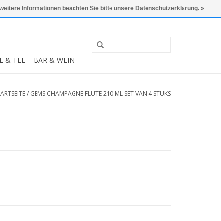
0 Artikel - €0,00
Mein Konto / Kundenkonto anlegen
 weitere Informationen beachten Sie bitte unsere Datenschutzerklärung. »
E & TEE
BAR & WEIN
TARTSEITE
/
GEMS CHAMPAGNE FLUTE 210 ML SET VAN 4 STUKS