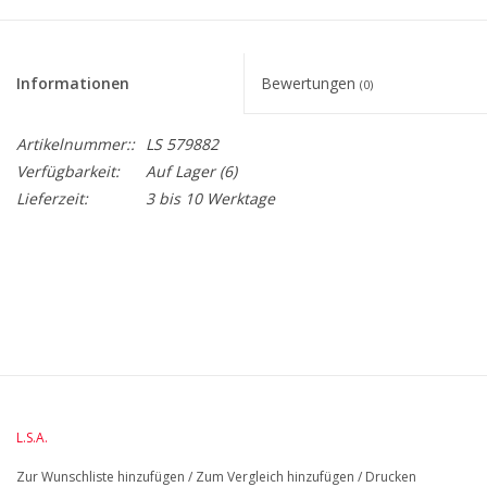
Informationen
Bewertungen
(0)
Artikelnummer::
LS 579882
Verfügbarkeit:
Auf Lager
(6)
Lieferzeit:
3 bis 10 Werktage
BreedteMM:
150
DiameterMM:
HoogteMM:
135
LengteMM:
150
L.S.A.
Zur Wunschliste hinzufügen
/
Zum Vergleich hinzufügen
/
Drucken