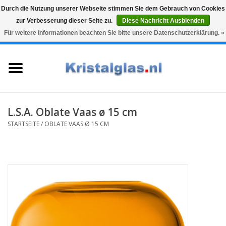
Durch die Nutzung unserer Webseite stimmen Sie dem Gebrauch von Cookies
zur Verbesserung dieser Seite zu.
Diese Nachricht Ausblenden
Top klasse
Snelle levering
Graveren
Für weitere Informationen beachten Sie bitte unsere Datenschutzerklärung. »
0 Artikel - €0,00
Startseite
Gläser
Karaffen
L.S.A. Oblate Vaas ø 15 cm
STARTSEITE
/
OBLATE VAAS Ø 15 CM
Glasgravur fur karaffe und
weinglaser
Vasen
Geschenke