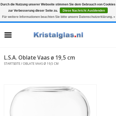
Durch die Nutzung unserer Webseite stimmen Sie dem Gebrauch von Cookies
zur Verbesserung dieser Seite zu.
Diese Nachricht Ausblenden
Top klasse
Snelle levering
Graveren
Für weitere Informationen beachten Sie bitte unsere Datenschutzerklärung. »
0 Artikel - €0,00
Startseite
Gläser
Karaffen
L.S.A. Oblate Vaas ø 19,5 cm
STARTSEITE
/
OBLATE VAAS Ø 19,5 CM
Glasgravur fur karaffe und
weinglaser
Vasen
Geschenke