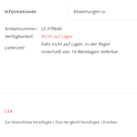
Informationen
Bewertungen
(0)
Artikelnummer::
LS 579646
Verfügbarkeit:
Nicht auf Lager
Falls nicht auf Lager, in der Regel
Lieferzeit:
innerhalb von 14 Werktagen lieferbar.
BreedteMM:
195
DiameterMM:
HoogteMM:
215
LengteMM:
195
L.S.A.
Zur Wunschliste hinzufügen
/
Zum Vergleich hinzufügen
/
Drucken