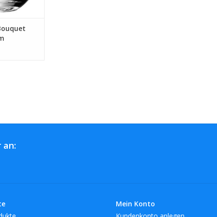
 Bouquet
cm
 an:
te
Mein Konto
dukte
Kundenkonto anlegen