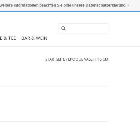
0 Artikel - €0,00
Mein Konto / Kundenkonto anlegen
 weitere Informationen beachten Sie bitte unsere Datenschutzerklärung. »
E & TEE
BAR & WEIN
STARTSEITE
/
EPOQUE VASE H 18 CM