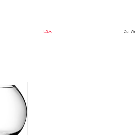
L.S.A.
Zur Wu
ase Ø 23.5 cm
INFO