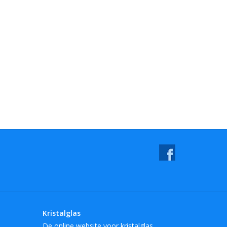
Kristalglas
De online website voor kristalglas