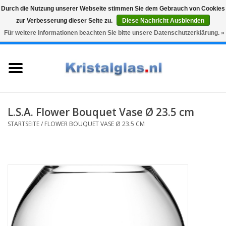
Durch die Nutzung unserer Webseite stimmen Sie dem Gebrauch von Cookies
zur Verbesserung dieser Seite zu.
Diese Nachricht Ausblenden
Top klasse
Snelle levering
Graveren
Für weitere Informationen beachten Sie bitte unsere Datenschutzerklärung. »
0 Artikel - €0,00
Startseite
Gläser
Karaffen
L.S.A. Flower Bouquet Vase Ø 23.5 cm
STARTSEITE
/
FLOWER BOUQUET VASE Ø 23.5 CM
Glasgravur fur karaffe und
weinglaser
Vasen
Geschenke