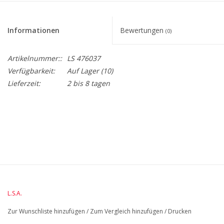
Informationen
Bewertungen
(0)
Artikelnummer::
LS 476037
Verfügbarkeit:
Auf Lager
(10)
Lieferzeit:
2 bis 8 tagen
BreiteMM: 235
DurchmesserMM: 235
HöheMM: 220
LängeMM: 235
L.S.A.
Zur Wunschliste hinzufügen
/
Zum Vergleich hinzufügen
/
Drucken