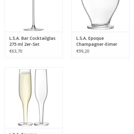
L.S.A. Bar Cocktailglas
L.S.A. Epoque
275 ml 2er-Set
Champagner-Eimer
26,5 cm
€63,70
€99,20