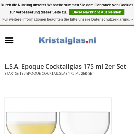
Durch die Nutzung unserer Webseite stimmen Sie dem Gebrauch von Cookies
zur Verbesserung dieser Seite zu.
Diese Nachricht Ausblenden
Top klasse
Snelle levering
Graveren
Für weitere Informationen beachten Sie bitte unsere Datenschutzerklärung. »
0 Artikel - €0,00
Startseite
Gläser
Karaffen
L.S.A. Epoque Cocktailglas 175 ml 2er-Set
STARTSEITE
/
EPOQUE COCKTAILGLAS 175 ML 2ER-SET
Glasgravur fur karaffe und
weinglaser
Vasen
Geschenke