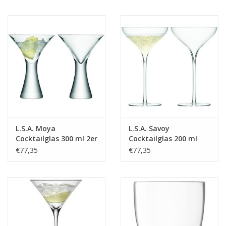
L.S.A. Moya
L.S.A. Savoy
Cocktailglas 300 ml 2er
Cocktailglas 200 ml
Set
2er-Set
€77,35
€77,35