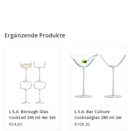
Ergänzende Produkte
L.S.A. Borough Glas
L.S.A. Bar Culture
Cocktail 240 ml 4er Set
Cocktailglas 280 ml 2er
Set
€54,60
€108,30