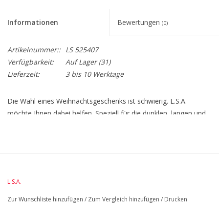
Informationen
Bewertungen
(0)
Artikelnummer::
LS 525407
Verfügbarkeit:
Auf Lager
(31)
Lieferzeit:
3 bis 10 Werktage
Die Wahl eines Weihnachtsgeschenks ist schwierig. L.S.A.
möchte Ihnen dabei helfen. Speziell für die dunklen, langen und
doch so gemütlichen Tage im Herbst hat L.S.A. eine Auswahl an
Geschenken zum Jahresende zusammengestellt, die Spaß
machen, zu verschenken oder zu erhalten. Für jeden gibt es ein
Produkt oder ein Thema, aus dem er wählen kann. Diese
Geschenk-Servierplatte mit einem Durchmesser von 12 cm ist
L.S.A.
elegant und kompakt. Für Petit Four oder Makronen.
Zur Wunschliste hinzufügen
/
Zum Vergleich hinzufügen
/
Drucken