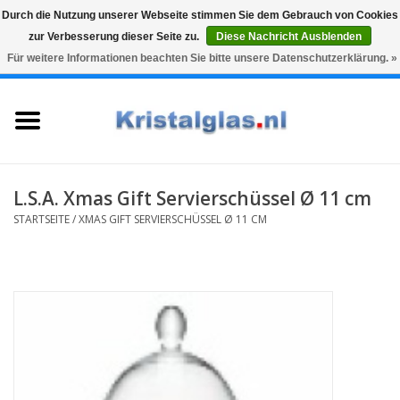
Durch die Nutzung unserer Webseite stimmen Sie dem Gebrauch von Cookies
zur Verbesserung dieser Seite zu.
Diese Nachricht Ausblenden
Top klasse
Snelle levering
Graveren
Für weitere Informationen beachten Sie bitte unsere Datenschutzerklärung. »
0 Artikel - €0,00
Startseite
Gläser
Karaffen
L.S.A. Xmas Gift Servierschüssel Ø 11 cm
STARTSEITE
/
XMAS GIFT SERVIERSCHÜSSEL Ø 11 CM
Glasgravur fur karaffe und
weinglaser
Vasen
Geschenke