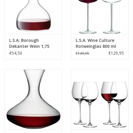
L.S.A. Borough
L.S.A. Wine Culture
Dekanter Wein 1,75
Rotweinglas 800 ml
Liter
2er-Set
€54,50
€129,95
€149,00