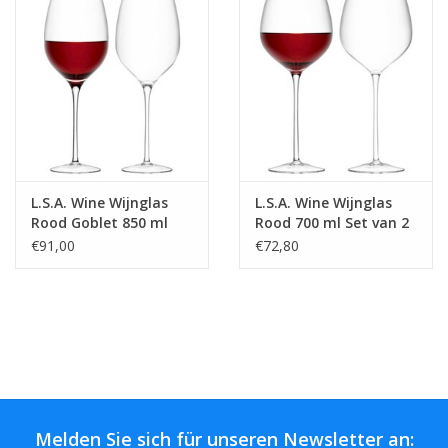
L.S.A. Wine Wijnglas
L.S.A. Wine Wijnglas
Rood Goblet 850 ml
Rood 700 ml Set van 2
Set van 2 Stuks
Stuks
€91,00
€72,80
Melden Sie sich für unseren Newsletter an: