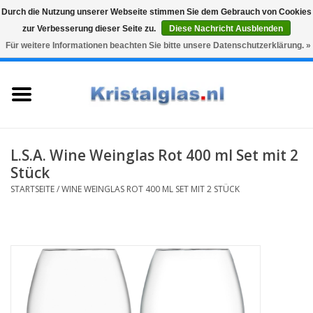
Durch die Nutzung unserer Webseite stimmen Sie dem Gebrauch von Cookies
zur Verbesserung dieser Seite zu.
Diese Nachricht Ausblenden
Top klasse
Snelle levering
Graveren
Für weitere Informationen beachten Sie bitte unsere Datenschutzerklärung. »
0 Artikel - €0,00
Startseite
Gläser
Karaffen
L.S.A. Wine Weinglas Rot 400 ml Set mit 2
Stück
Glasgravur fur karaffe und
STARTSEITE
/
WINE WEINGLAS ROT 400 ML SET MIT 2 STÜCK
weinglaser
Vasen
Geschenke