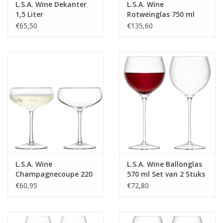
L.S.A. Wine Dekanter
L.S.A. Wine
1,5 Liter
Rotweinglas 750 ml
4er-Set
€65,50
€135,60
L.S.A. Wine
L.S.A. Wine Ballonglas
Champagnecoupe 220
570 ml Set van 2 Stuks
ml Set van 2 Stuks
€60,95
€72,80