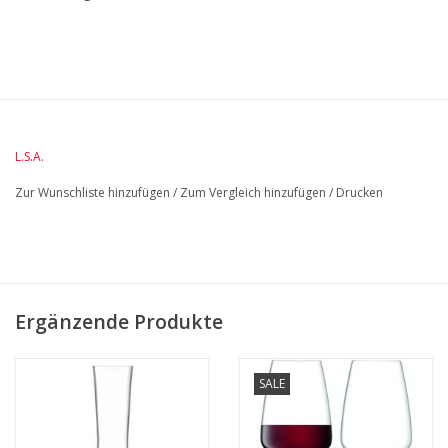
BreedteMM:
70
DiameterMM:
70
HoogteMM:
195
LengteMM:
70
L.S.A.
Zur Wunschliste hinzufügen
/
Zum Vergleich hinzufügen
/
Drucken
Ergänzende Produkte
SALE