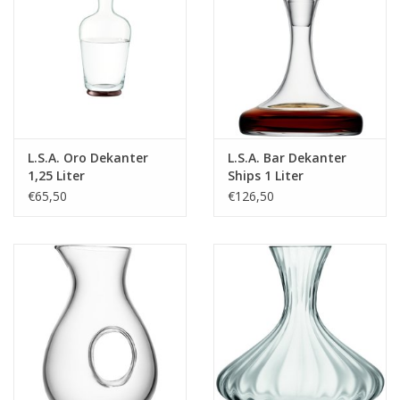
Fähigkeit, sowohl zeitlose, klassische Stücke als auch
hochmodische Accessoires zu entwerfen, beruht zum Teil auf
ihrer Liebe zu Alt und Neu. L.S.A. ist eine Inspiration für alle, die
sich für Design und die Schaffung einer stilvollen und attraktiven
Umgebung zum Leben und Essen interessieren. Das gilt auch für
die vielen professionellen Innenarchitekten und international
renommierten Hotelketten, die L.S.A.-Produkte für die Welt des
L.S.A. Oro Dekanter
L.S.A. Bar Dekanter
Gastgewerbes auswählen. Eine wunderbare Auswahl an
1,25 Liter
Ships 1 Liter
Produkten für jeden Stil.
€65,50
€126,50
BreiteMM: 260
DurchmesserMM: 260
HöheMM: 270
LängeMM: 260