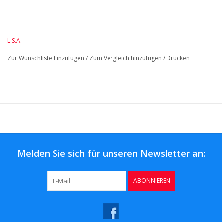
DiameterMM:
HöheMM: 218
LängeMM: 400
L.S.A.
Zur Wunschliste hinzufügen
/
Zum Vergleich hinzufügen
/
Drucken
Melden Sie sich für unseren Newsletter an:
ABONNIEREN