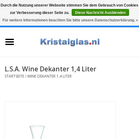
Durch die Nutzung unserer Webseite stimmen Sie dem Gebrauch von Cookies
zur Verbesserung dieser Seite zu.
Diese Nachricht Ausblenden
Top klasse
Snelle levering
Graveren
Für weitere Informationen beachten Sie bitte unsere Datenschutzerklärung. »
0 Artikel - €0,00
Startseite
Gläser
Karaffen
L.S.A. Wine Dekanter 1,4 Liter
STARTSEITE
/
WINE DEKANTER 1,4 LITER
Glasgravur fur karaffe und
weinglaser
Vasen
Geschenke