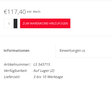
€117,40
Inkl. MwSt.
+
ZUM WARENKORB HINZUFÜGEN
-
Informationen
Bewertungen
(0)
Artikelnummer::
LS 543715
Verfügbarkeit:
Auf Lager
(2)
Lieferzeit:
3 bis 10 Werktage
BreiteMM: 218