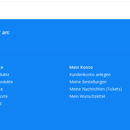
 an:
te
Mein Konto
dukte
Kundenkonto anlegen
odukte
Meine Bestellungen
te
Meine Nachrichten (Tickets)
orte
Mein Wunschzettel
d