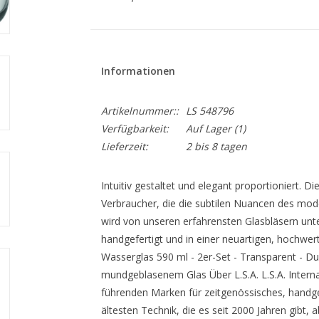
Informationen
Artikelnummer::
LS 548796
Verfügbarkeit:
Auf Lager
(1)
Lieferzeit:
2 bis 8 tagen
Intuitiv gestaltet und elegant proportioniert. Di
Verbraucher, die die subtilen Nuancen des mod
wird von unseren erfahrensten Glasbläsern unt
handgefertigt und in einer neuartigen, hochwert
Wasserglas 590 ml - 2er-Set - Transparent - D
mundgeblasenem Glas Über L.S.A. L.S.A. Internat
führenden Marken für zeitgenössisches, handgef
ältesten Technik, die es seit 2000 Jahren gibt,