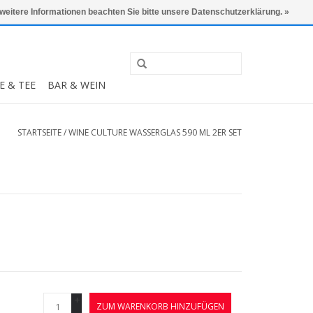
0 Artikel - €0,00
Mein Konto / Kundenkonto anlegen
 weitere Informationen beachten Sie bitte unsere Datenschutzerklärung. »
E & TEE
BAR & WEIN
STARTSEITE
/
WINE CULTURE WASSERGLAS 590 ML 2ER SET
+
ZUM WARENKORB HINZUFÜGEN
-