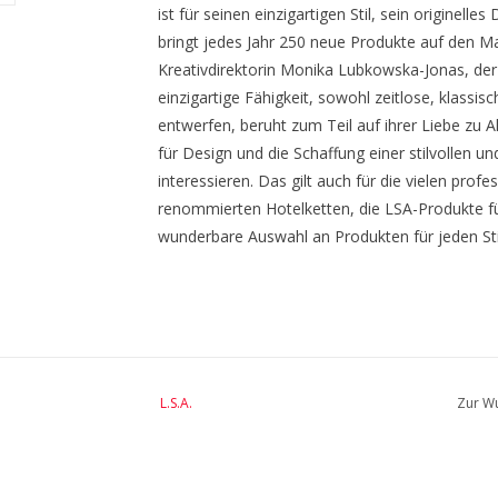
ist für seinen einzigartigen Stil, sein originell
bringt jedes Jahr 250 neue Produkte auf den Ma
Kreativdirektorin Monika Lubkowska-Jonas, de
einzigartige Fähigkeit, sowohl zeitlose, klass
entwerfen, beruht zum Teil auf ihrer Liebe zu Alt
für Design und die Schaffung einer stilvollen
interessieren. Das gilt auch für die vielen prof
renommierten Hotelketten, die LSA-Produkte f
wunderbare Auswahl an Produkten für jeden Sti
BreiteMM: 118
DurchmesserMM: 118
HöheMM: 98
LängeMM: 118
L.S.A.
Zur Wu