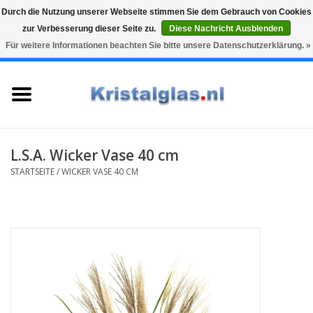
Durch die Nutzung unserer Webseite stimmen Sie dem Gebrauch von Cookies
zur Verbesserung dieser Seite zu.
Diese Nachricht Ausblenden
Top klasse
Snelle levering
Graveren
Für weitere Informationen beachten Sie bitte unsere Datenschutzerklärung. »
0 Artikel - €0,00
Startseite
Gläser
Karaffen
L.S.A. Wicker Vase 40 cm
STARTSEITE
/
WICKER VASE 40 CM
Glasgravur fur karaffe und
weinglaser
Vasen
Geschenke