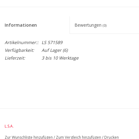
Informationen
Bewertungen
(0)
Artikelnummer::
LS 571589
Verfügbarkeit:
Auf Lager
(6)
Lieferzeit:
3 bis 10 Werktage
BreiteMM: 135
DiameterMM:
HöheMM: 409
LängeMM: 135
L.S.A.
Zur Wunschliste hinzufügen
/
Zum Vergleich hinzufügen
/
Drucken