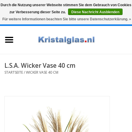
Durch die Nutzung unserer Webseite stimmen Sie dem Gebrauch von Cookies
zur Verbesserung dieser Seite zu.
Diese Nachricht Ausblenden
Top klasse
Snelle levering
Graveren
Für weitere Informationen beachten Sie bitte unsere Datenschutzerklärung. »
0 Artikel - €0,00
Startseite
Gläser
Karaffen
L.S.A. Wicker Vase 40 cm
STARTSEITE
/
WICKER VASE 40 CM
Glasgravur fur karaffe und
weinglaser
Vasen
Geschenke