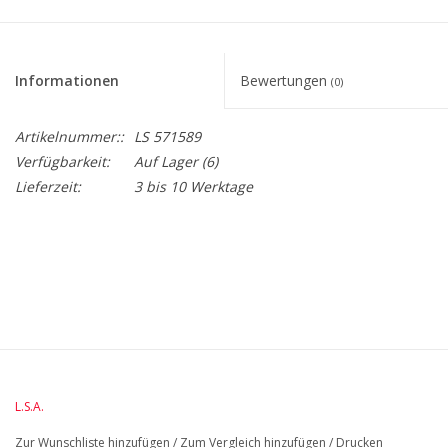
Informationen
Bewertungen
(0)
Artikelnummer::
LS 571589
Verfügbarkeit:
Auf Lager
(6)
Lieferzeit:
3 bis 10 Werktage
BreiteMM: 135
DiameterMM:
HöheMM: 409
LängeMM: 135
L.S.A.
Zur Wunschliste hinzufügen
/
Zum Vergleich hinzufügen
/
Drucken