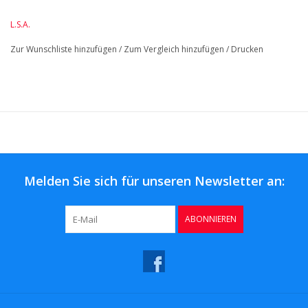
HöheMM: 103
L.S.A.
LängeMM: 86
Zur Wunschliste hinzufügen
/
Zum Vergleich hinzufügen
/
Drucken
Melden Sie sich für unseren Newsletter an:
ABONNIEREN