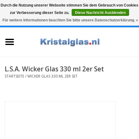
Durch die Nutzung unserer Webseite stimmen Sie dem Gebrauch von Cookies
zur Verbesserung dieser Seite zu.
Diese Nachricht Ausblenden
Top klasse
Snelle levering
Graveren
Für weitere Informationen beachten Sie bitte unsere Datenschutzerklärung. »
0 Artikel - €0,00
Startseite
Gläser
Karaffen
L.S.A. Wicker Glas 330 ml 2er Set
STARTSEITE
/
WICKER GLAS 330 ML 2ER SET
Glasgravur fur karaffe und
weinglaser
Vasen
Geschenke