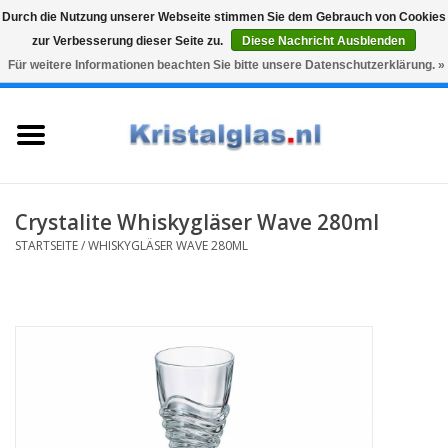
Durch die Nutzung unserer Webseite stimmen Sie dem Gebrauch von Cookies
zur Verbesserung dieser Seite zu.
Diese Nachricht Ausblenden
Top klasse
Snelle levering
Graveren
Für weitere Informationen beachten Sie bitte unsere Datenschutzerklärung. »
0 Artikel - €0,00
Startseite
Gläser
Karaffen
Crystalite Whiskygläser Wave 280ml
STARTSEITE
/
WHISKYGLÄSER WAVE 280ML
Glasgravur fur karaffe und
weinglaser
Vasen
Geschenke