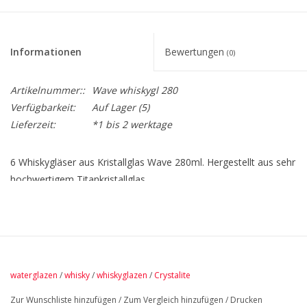
Informationen
Bewertungen
(0)
Artikelnummer::
Wave whiskygl 280
Verfügbarkeit:
Auf Lager
(5)
Lieferzeit:
*1 bis 2 werktage
6 Whiskygläser aus Kristallglas Wave 280ml. Hergestellt aus sehr
hochwertigem Titankristallglas.
Die passende Karaffe Wave ist ebenfalls erhältlich.
Aus diesem schönen Glas schmeckt Ihr Whisky noch besser.
Fassungsvermögen 280ml
waterglazen
/
whisky
/
whiskyglazen
/
Crystalite
Zur Wunschliste hinzufügen
/
Zum Vergleich hinzufügen
/
Drucken