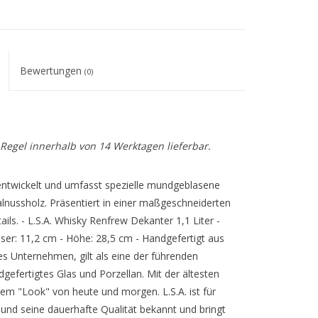
Bewertungen
(0)
r Regel innerhalb von 14 Werktagen lieferbar.
 entwickelt und umfasst spezielle mundgeblasene
nussholz. Präsentiert in einer maßgeschneiderten
ls. - L.S.A. Whisky Renfrew Dekanter 1,1 Liter -
ser: 11,2 cm - Höhe: 28,5 cm - Handgefertigt aus
ches Unternehmen, gilt als eine der führenden
efertigtes Glas und Porzellan. Mit der ältesten
 dem "Look" von heute und morgen. L.S.A. ist für
gn und seine dauerhafte Qualität bekannt und bringt