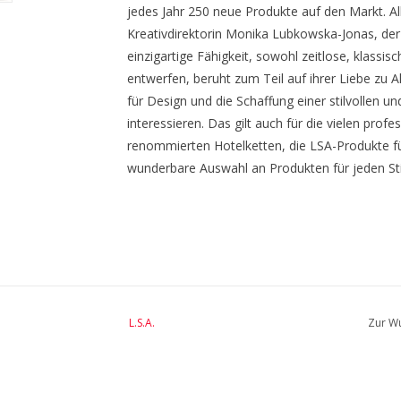
jedes Jahr 250 neue Produkte auf den Markt. A
Kreativdirektorin Monika Lubkowska-Jonas, de
einzigartige Fähigkeit, sowohl zeitlose, klass
entwerfen, beruht zum Teil auf ihrer Liebe zu Alt
für Design und die Schaffung einer stilvollen
interessieren. Das gilt auch für die vielen prof
renommierten Hotelketten, die LSA-Produkte f
wunderbare Auswahl an Produkten für jeden Sti
BreiteMM: 112
DurchmesserMM: 112
HöheMM: 285
LängeMM: 112
L.S.A.
Zur Wu