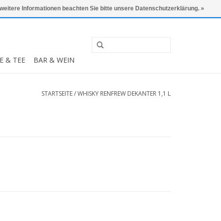
0 Artikel - €0,00
Mein Konto / Kundenkonto anlegen
 weitere Informationen beachten Sie bitte unsere Datenschutzerklärung. »
E & TEE
BAR & WEIN
STARTSEITE
/
WHISKY RENFREW DEKANTER 1,1 L