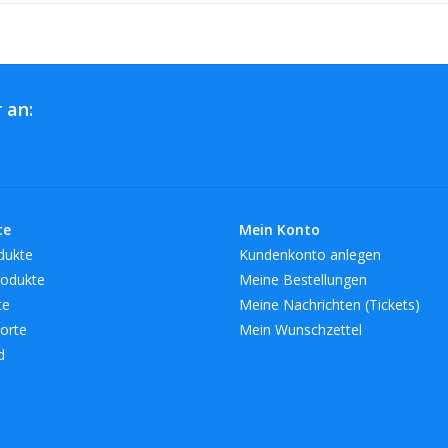
 an:
te
Mein Konto
dukte
Kundenkonto anlegen
odukte
Meine Bestellungen
te
Meine Nachrichten (Tickets)
orte
Mein Wunschzettel
d